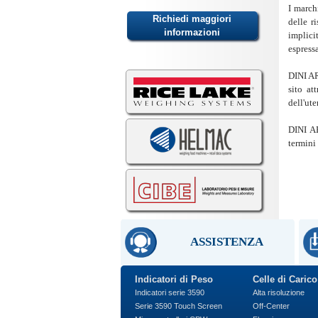
I march
delle r
implici
espress
DINI AR
sito at
dell'ut
DINI AR
termini
ASSISTENZA
Indicatori di Peso
Celle di Carico
Indicatori serie 3590
Alta risoluzione
Serie 3590 Touch Screen
Off-Center