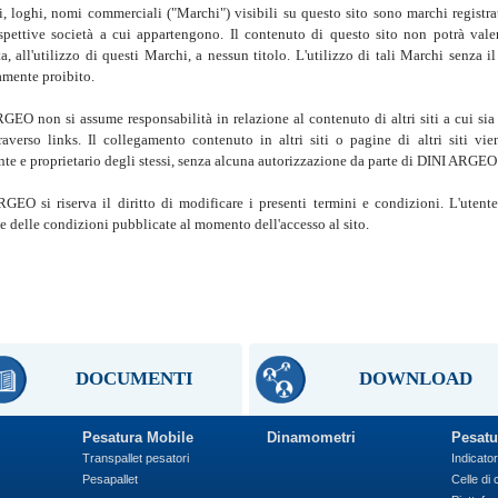
i, loghi, nomi commerciali ("Marchi") visibili su questo sito sono marchi registr
ispettive società a cui appartengono. Il contenuto di questo sito non potrà val
ta, all'utilizzo di questi Marchi, a nessun titolo. L'utilizzo di tali Marchi senza
amente proibito.
GEO non si assume responsabilità in relazione al contenuto di altri siti a cui si
traverso links. Il collegamento contenuto in altri siti o pagine di altri siti vie
ente e proprietario degli stessi, senza alcuna autorizzazione da parte di DINI ARGEO
GEO si riserva il diritto di modificare i presenti termini e condizioni. L'uten
 e delle condizioni pubblicate al momento dell'accesso al sito.
DOCUMENTI
DOWNLOAD
Pesatura Mobile
Dinamometri
Pesatu
Transpallet pesatori
Indicator
Pesapallet
Celle di 