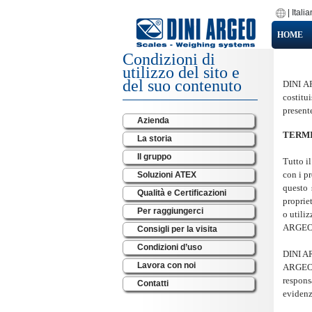
|
Itali
HOME
Condizioni di
utilizzo del sito e
del suo contenuto
DINI AR
costitu
presente
Azienda
TERMI
La storia
Il gruppo
Tutto il
con i p
Soluzioni ATEX
questo 
Qualità e Certificazioni
propriet
Per raggiungerci
o utiliz
ARGEO
Consigli per la visita
Condizioni d’uso
DINI AR
Lavora con noi
ARGEO n
respons
Contatti
evidenzi