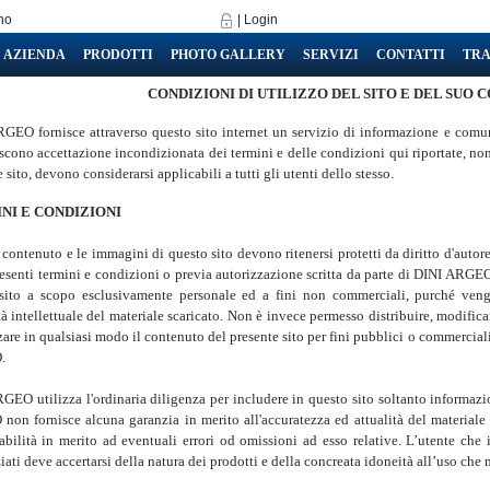
ano
|
Login
AZIENDA
PRODOTTI
PHOTO GALLERY
SERVIZI
CONTATTI
TRA
CONDIZIONI DI UTILIZZO DEL SITO E DEL SUO
GEO fornisce attraverso questo sito internet un servizio di informazione e comun
iscono accettazione incondizionata dei termini e delle condizioni qui riportate, non
 sito, devono considerarsi applicabili a tutti gli utenti dello stesso.
NI E CONDIZIONI
 contenuto e le immagini di questo sito devono ritenersi protetti da diritto d'autor
resenti termini e condizioni o previa autorizzazione scritta da parte di DINI ARGEO
sito a scopo esclusivamente personale ed a fini non commerciali, purché venga
à intellettuale del materiale scaricato. Non è invece permesso distribuire, modificar
zare in qualsiasi modo il contenuto del presente sito per fini pubblici o commerciali
.
GEO utilizza l'ordinaria diligenza per includere in questo sito soltanto informazi
on fornisce alcuna garanzia in merito all'accuratezza ed attualità del materiale
abilità in merito ad eventuali errori od omissioni ad esso relative. L’utente che
ati deve accertarsi della natura dei prodotti e della concreata idoneità all’uso che n