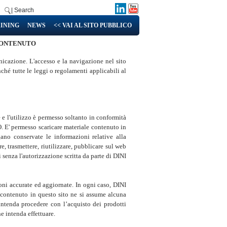
| Search
INING
NEWS
<< VAI AL SITO PUBBLICO
 CONTENUTO
icazione. L'accesso e la navigazione nel sito
ché tutte le leggi o regolamenti applicabili al
e e l'utilizzo è permesso soltanto in conformità
. E' permesso scaricare materiale contenuto in
no conservate le informazioni relative alla
e, trasmettere, riutilizzare, pubblicare sul web
 senza l'autorizzazione scritta da parte di DINI
oni accurate ed aggiornate. In ogni caso, DINI
 contenuto in questo sito ne si assume alcuna
 intenda procedere con l’acquisto dei prodotti
e intenda effettuare.