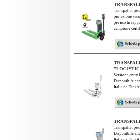
TRANSPALL
Transpallet pes
protezione sec
per uso in rappo
campione certif
Scheda 
TRANSPALL
"LOGISTIC
Versione entry 
Disponibile anc
Italia da Dini A
Scheda 
TRANSPALL
Transpallet pes
Disponibile anc
Italia da Dini A