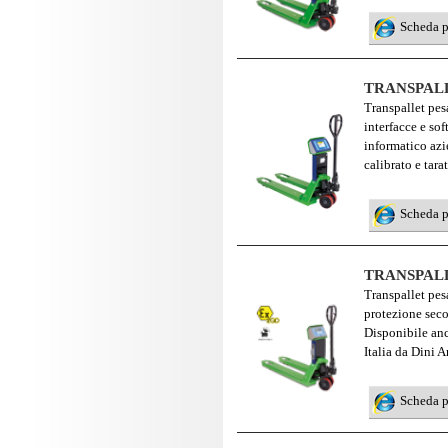
Scheda 
TRANSPAL
Transpallet pes
interfacce e sof
informatico azi
calibrato e tara
Scheda 
TRANSPALL
Transpallet pes
protezione sec
Disponibile anc
Italia da Dini A
Scheda 