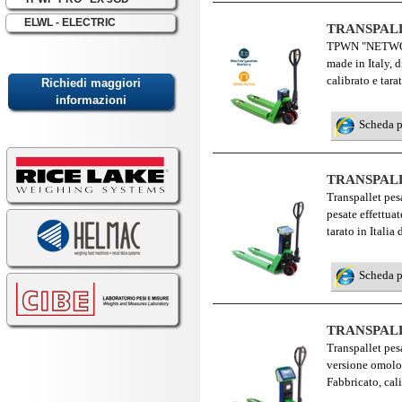
ELWL - ELECTRIC
TRANSPAL
TPWN "NETWORK" 
made in Italy, d
calibrato e tara
Scheda 
TRANSPALL
Transpallet pesa
pesate effettua
tarato in Italia
Scheda 
TRANSPAL
Transpallet pes
versione omolog
Fabbricato, cali