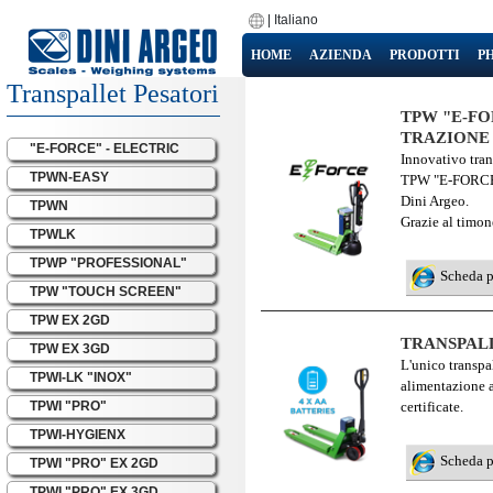
|
Italiano
HOME
AZIENDA
PRODOTTI
P
Transpallet Pesatori
TPW "E-F
TRAZIONE
"E-FORCE" - ELECTRIC
Innovativo tran
TPWN-EASY
TPW "E-FORCE" u
Dini Argeo.
TPWN
Grazie al timon
TPWLK
TPWP "PROFESSIONAL"
Scheda 
TPW "TOUCH SCREEN"
TPW EX 2GD
TRANSPAL
TPW EX 3GD
L'unico transpal
TPWI-LK "INOX"
alimentazione a
TPWI "PRO"
certificate.
TPWI-HYGIENX
Scheda 
TPWI "PRO" EX 2GD
TPWI "PRO" EX 3GD