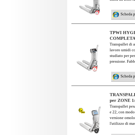
Scheda 
TPWI HYGI
COMPLETA
Transpallet di 
lavoro umidi co
studiato per per
pressione. Fabbr
Scheda 
TRANSPALL
per ZONE 1/
Transpallet pes
e 22, con modo
versione omolog
l'utilizzo di ma