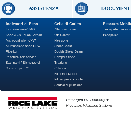
ASSISTENZA
DOCUMENT
Indicatori di Peso
Celle di Carico
Pesatura Mobil
Indicatori serie 3590
Alta risoluzione
Transpallet pesatori
Serie 3590 Touch Screen
Off-Center
Pesapallet
Microcontrollori CPW
Flessione
Multifunzione serie DFW
Shear Beam
Ripetitori
Double Shear Beam
Pesatura self-service
Compressione
Stampanti / Etichettatrici
Trazione
Software per PC
Colonna
Kit di montaggio
Kit per pese a ponte
Scatole di giunzione
Dini Argeo is a company of
Rice Lake Weighing Systems