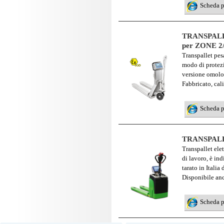
Scheda 
TRANSPALL
per ZONE 2
Transpallet pes
modo di protez
versione omolog
Fabbricato, cali
Scheda 
TRANSPALL
Transpallet ele
di lavoro, è in
tarato in Italia
Disponibile a
Scheda 