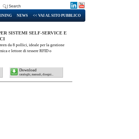
| Search
INING
NEWS
<< VAI AL SITO PUBBLICO
ER SISTEMI SELF-SERVICE E
CI
en da 8 pollici, ideale per la gestione
mica e lettore di tessere RFID o
Download
cataloghi, manuali, disegni...