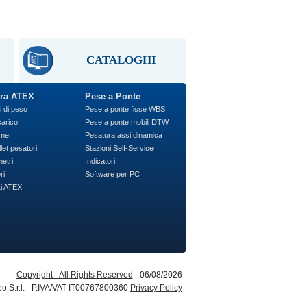
CATALOGHI
ra ATEX
Pese a Ponte
i di peso
Pese a ponte fisse WBS
carico
Pese a ponte mobili DTW
rme
Pesatura assi dinamica
let pesatori
Stazioni Self-Service
etri
Indicatori
ri
Software per PC
ti ATEX
Copyright - All Rights Reserved
- 06/08/2026
eo S.r.l. - P.IVA/VAT IT00767800360
Privacy Policy