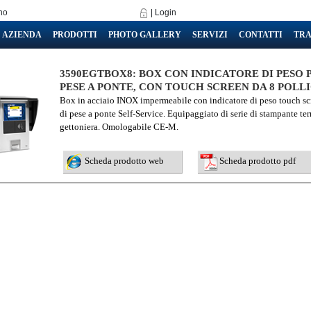
ano
|
Login
AZIENDA
PRODOTTI
PHOTO GALLERY
SERVIZI
CONTATTI
TRA
3590EGTBOX8: BOX CON INDICATORE DI PESO P
PESE A PONTE, CON TOUCH SCREEN DA 8 POLLI
Box in acciaio INOX impermeabile con indicatore di peso touch scre
di pese a ponte Self-Service. Equipaggiato di serie di stampante ter
gettoniera. Omologabile CE-M.
Scheda prodotto web
Scheda prodotto pdf