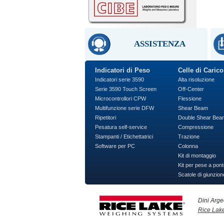
ASSISTENZA
Indicatori di Peso
Celle di Carico
Indicatori serie 3590
Alta risoluzione
Serie 3590 Touch Screen
Off-Center
Microcontrollori CPW
Flessione
Multifunzione serie DFW
Shear Beam
Ripetitori
Double Shear Bea
Pesatura self-service
Compressione
Stampanti / Etichettatrici
Trazione
Software per PC
Colonna
Kit di montaggio
Kit per pese a pont
Scatole di giunzion
Dini Arge
Rice Lak