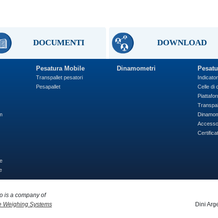
DOCUMENTI
DOWNLOAD
Pesatura Mobile
Dinamometri
Pesatu
Transpallet pesatori
Indicator
Pesapallet
Celle di 
Piattafo
Transpal
m
Dinamom
Accesso
Certifica
e
e
o is a company of
e Weighing Systems
Dini Arg