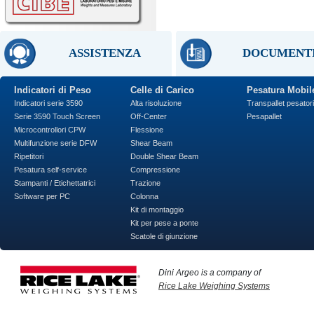
ASSISTENZA
DOCUMENT
Indicatori di Peso
Celle di Carico
Pesatura Mobil
Indicatori serie 3590
Alta risoluzione
Transpallet pesatori
Serie 3590 Touch Screen
Off-Center
Pesapallet
Microcontrollori CPW
Flessione
Multifunzione serie DFW
Shear Beam
Ripetitori
Double Shear Beam
Pesatura self-service
Compressione
Stampanti / Etichettatrici
Trazione
Software per PC
Colonna
Kit di montaggio
Kit per pese a ponte
Scatole di giunzione
Dini Argeo is a company of
Rice Lake Weighing Systems