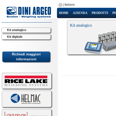
|
Italiano
HOME
AZIENDA
PRODOTTI
P
Kit analogico
Kit analogico
Kit digitale